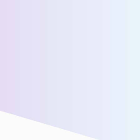
عدد المسافرين اليوميين المقدرين *
رسالة *
سنقوم بتوصيلك بفريق المبيعات لدينا للحصول على مزيد من
المساعدة!