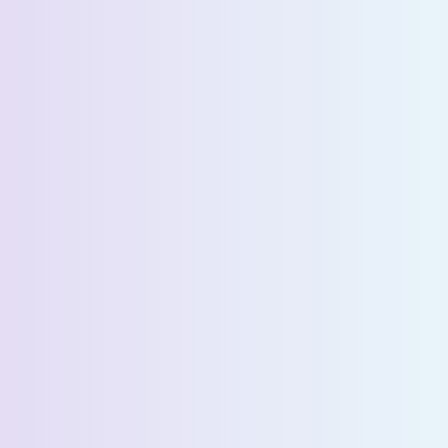
الاسم الأخير *
البريد الإلكتروني *
رقم الهاتف *
البلد *
اسم الشركة *
Select State *