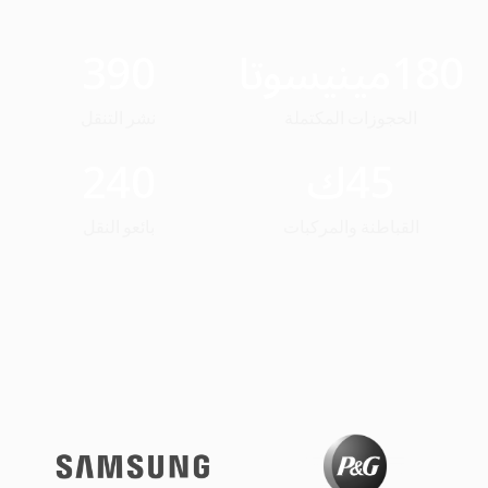
180
مينيسوتا
390
الحجوزات المكتملة
نشر التنقل
45
ك
240
القباطنة والمركبات
بائعو النقل