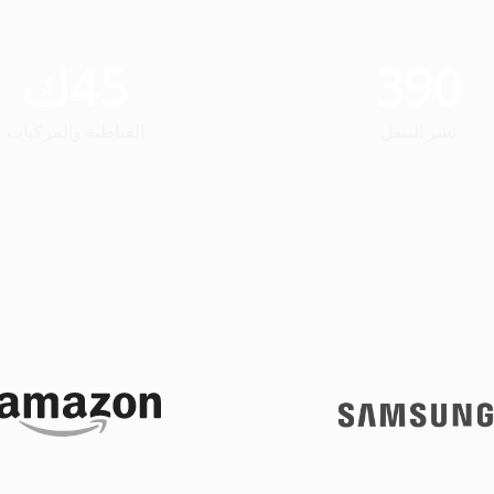
390
45
ك
نشر التنقل
القباطنة والمركبات