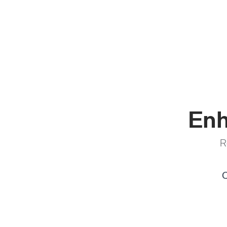
Enh
R
C