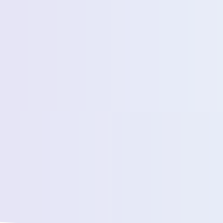
عدد المسافرين اليوميين المقدرين
رسالة *
سنقوم بتوصيلك بفريق