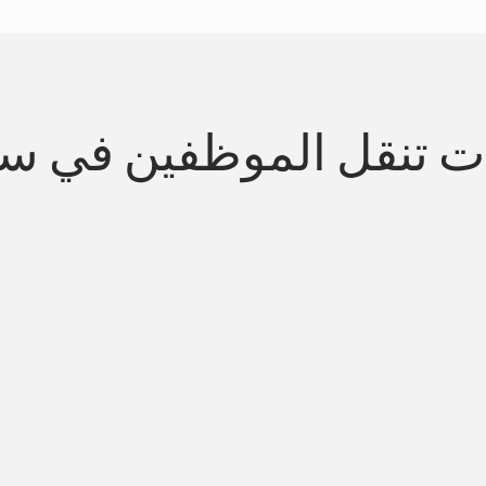
ت تنقل الموظفين في سي
س
تبسيط التنقل المتواف