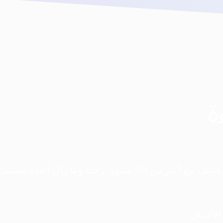
ة
منذ اليوم الأول، كانت مهمتنا إعادة تشكيل وسائل النقل. مع أكثر من 168 مليون رحلة وما زال ا
الأعمال.