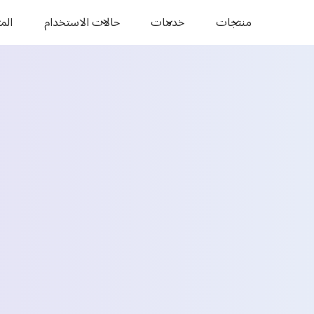
منتجات
خدمات
حالات الاستخدام
المو
فين
الاسم *
البريد الإلكتروني *
البلد *
Select State *