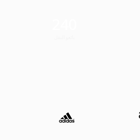
240
بائعو النقل