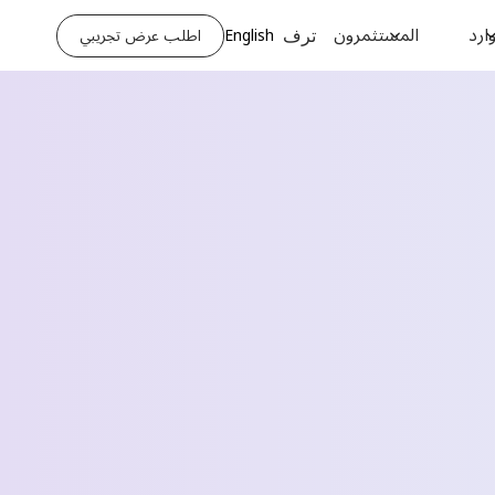
ارد
المستثمرون
English
اطلب عرض تجريبي
ترف
Request a Demo
الاسم الأخير *
رقم الهاتف *
اسم الشركة *