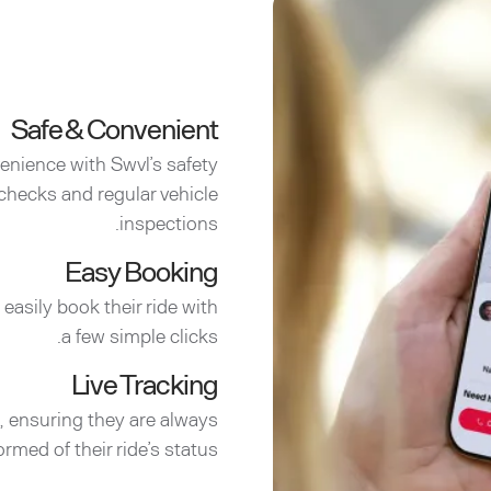
Safe & Convenient
enience with Swvl’s safety
checks and regular vehicle
inspections.
Easy Booking
easily book their ride with
a few simple clicks.
Live Tracking
e, ensuring they are always
ormed of their ride’s status.