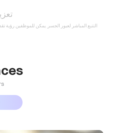
تعزيز
التتبع المباشر لعبور الجسر. يمكن للموظفين رؤية ت
nces
rs