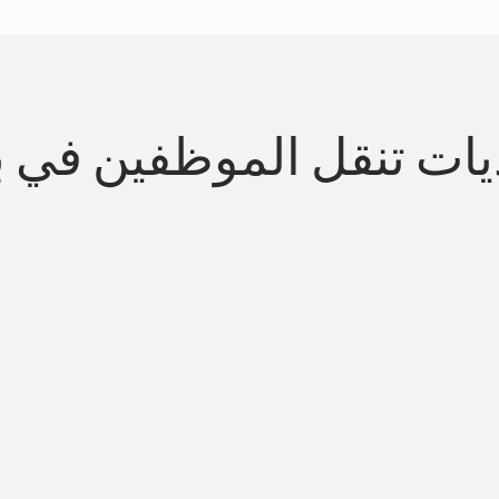
ات تنقل الموظفين في بال
الإنتاجية المفقودة على الطريق السريع 101 وطريق أوريغون
تبسيط التنقل المتواف