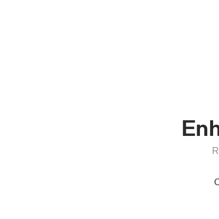
Enh
R
C