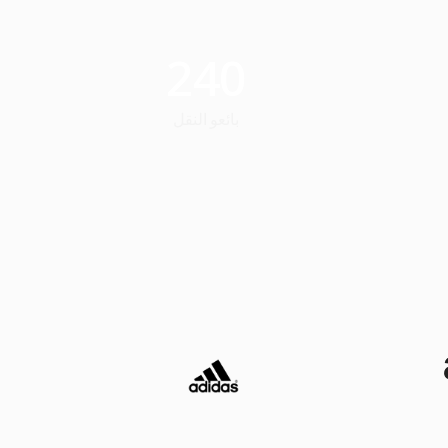
240
بائعو النقل