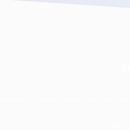
ة
منذ اليوم الأول، كانت مهمتنا إعادة تشكيل وسائل النقل. مع أكثر من 168 مليون رحلة وما زال ا
الأعمال.