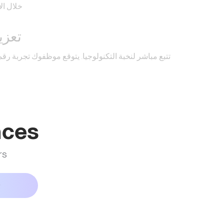
خلال ال
تعزيز
تتبع مباشر لنخبة التكنولوجيا. يتوقع موظفوك تجربة رق
nces
rs