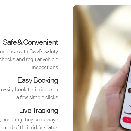
Safe & Convenient
enience with Swvl’s safety
checks and regular vehicle
inspections.
Easy Booking
easily book their ride with
a few simple clicks.
Live Tracking
e, ensuring they are always
ormed of their ride’s status.