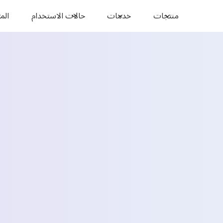
منتجات
خدمات
حالات الاستخدام
المو
فين
الاسم *
البريد الإلكتروني *
البلد *
Select State *