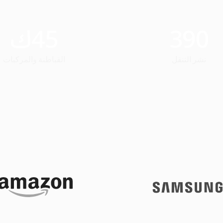
390
45
ك
نشر التنقل
القباطنة والمركبات