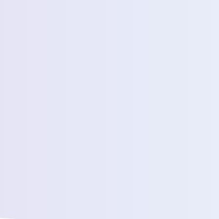
عدد المسافرين اليوميين المقدرين
رسالة *
سنقوم بتوصيلك بفريق