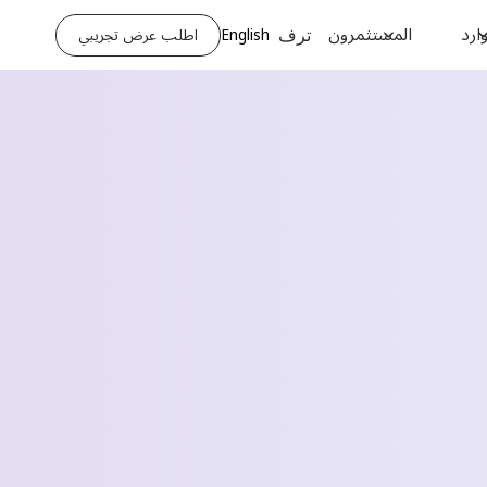
ارد
المستثمرون
English
اطلب عرض تجريبي
ترف
Request a Demo
الاسم الأخير *
رقم الهاتف *
اسم الشركة *