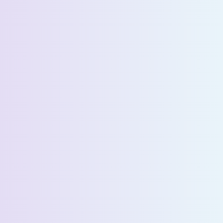
الاسم الأخير *
البريد الإلكتروني *
رقم الهاتف *
البلد *
اسم الشركة *
Select State *