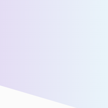
عدد المسافرين اليوميين المقدرين *
رسالة *
سنقوم بتوصيلك بفريق المبيعات لدينا للحصول على مزيد من
المساعدة!