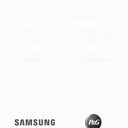
180
مينيسوتا
390
الحجوزات المكتملة
نشر التنقل
45
ك
240
القباطنة والمركبات
بائعو النقل