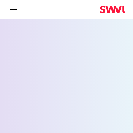
خدمة نقل الموظفين
لكليفلاند
Request a Demo
الاسم *