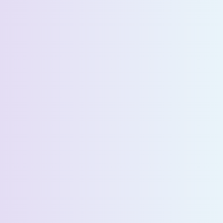
الاسم الأخير *
البريد الإلكتروني *
رقم الهاتف *
البلد *
اسم الشركة *
Select State *