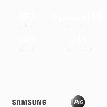
180
مينيسوتا
390
الحجوزات المكتملة
نشر التنقل
45
ك
240
القباطنة والمركبات
بائعو النقل