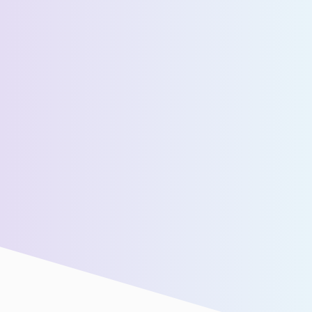
عدد المسافرين اليوميين المقدرين *
رسالة *
سنقوم بتوصيلك بفريق المبيعات لدينا للحصول على مزيد من
المساعدة!