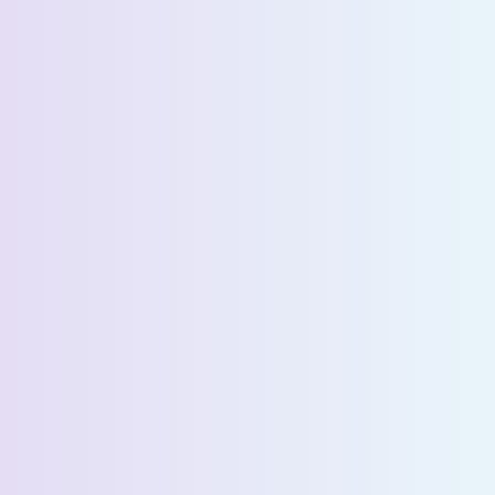
الاسم الأخير *
البريد الإلكتروني *
رقم الهاتف *
البلد *
اسم الشركة *
Select State *