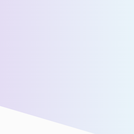
عدد المسافرين اليوميين المقدرين *
رسالة *
سنقوم بتوصيلك بفريق المبيعات لدينا للحصول على مزيد من
المساعدة!