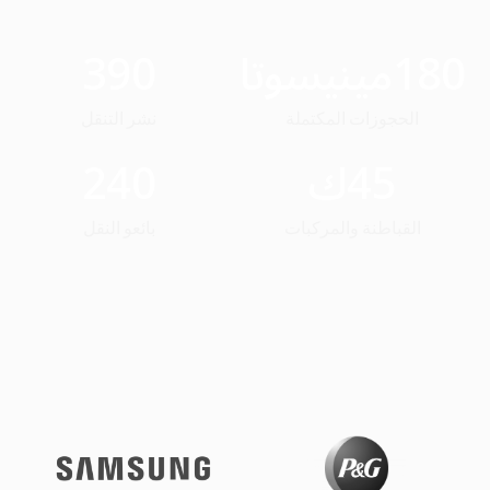
180
مينيسوتا
390
الحجوزات المكتملة
نشر التنقل
45
ك
240
القباطنة والمركبات
بائعو النقل