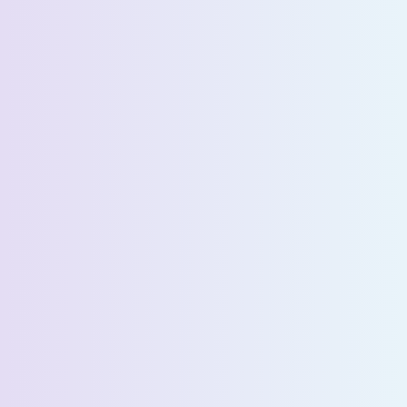
الاسم الأخير *
البريد الإلكتروني *
رقم الهاتف *
البلد *
اسم الشركة *
Select State *