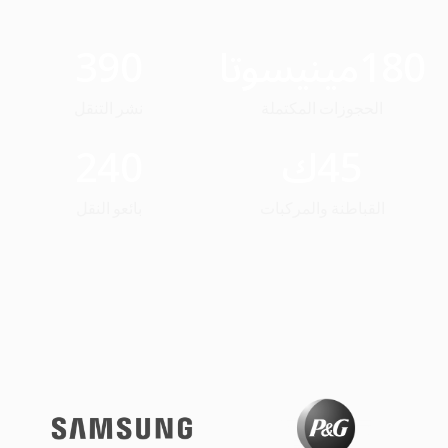
180
مينيسوتا
390
الحجوزات المكتملة
نشر التنقل
45
ك
240
القباطنة والمركبات
بائعو النقل