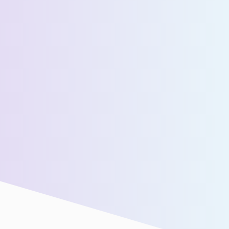
عدد المسافرين اليوميين المقدرين *
رسالة *
سنقوم بتوصيلك بفريق المبيعات لدينا للحصول على مزيد من
المساعدة!