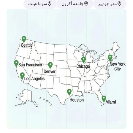
مقر جوديير
جامعة أكرون
سوما هيلث