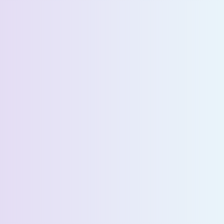
الاسم الأخير *
البريد الإلكتروني *
رقم الهاتف *
البلد *
اسم الشركة *
Select State *