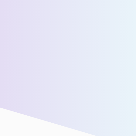
عدد المسافرين اليوميين المقدرين *
رسالة *
سنقوم بتوصيلك بفريق المبيعات لدينا للحصول على مزيد من
المساعدة!