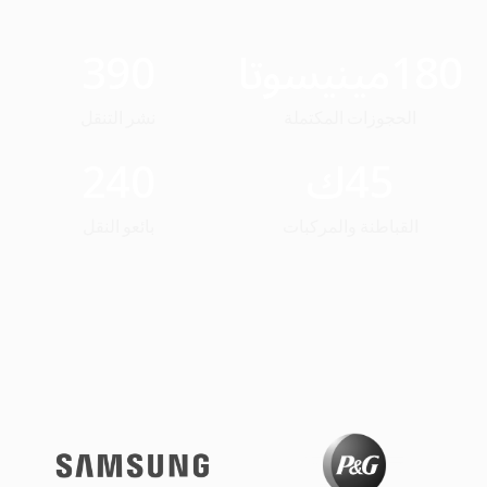
180
مينيسوتا
390
الحجوزات المكتملة
نشر التنقل
45
ك
240
القباطنة والمركبات
بائعو النقل