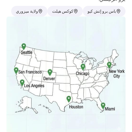
باس برو إتش كيو
كوكس هيلث
ولاية ميزوري