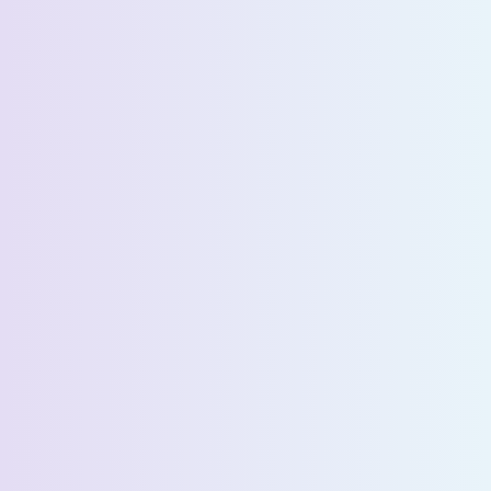
الاسم الأخير *
البريد الإلكتروني *
رقم الهاتف *
البلد *
اسم الشركة *
Select State *