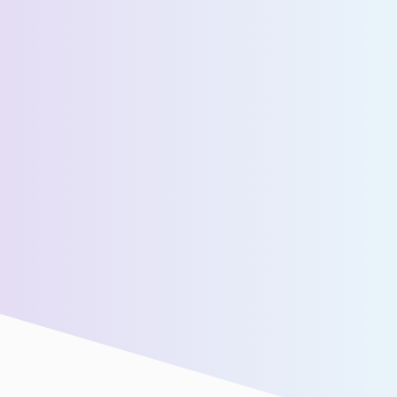
عدد المسافرين اليوميين المقدرين *
رسالة *
سنقوم بتوصيلك بفريق المبيعات لدينا للحصول على مزيد من
المساعدة!