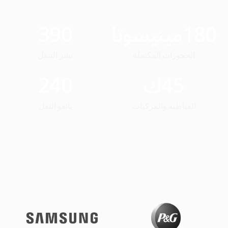
180
مينيسوتا
390
الحجوزات المكتملة
نشر التنقل
45
ك
240
القباطنة والمركبات
بائعو النقل