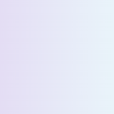
الاسم الأخير *
البريد الإلكتروني *
رقم الهاتف *
البلد *
اسم الشركة *
Select State *