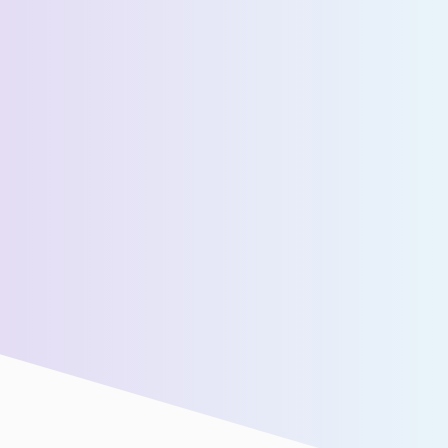
عدد المسافرين اليوميين المقدرين *
رسالة *
سنقوم بتوصيلك بفريق المبيعات لدينا للحصول على مزيد من
المساعدة!