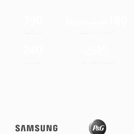
180
مينيسوتا
390
الحجوزات المكتملة
نشر التنقل
45
ك
240
القباطنة والمركبات
بائعو النقل