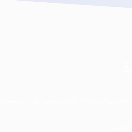
ة
منذ اليوم الأول، كانت مهمتنا إعادة تشكيل وسائل النقل. مع أكثر من 168 مليون رحلة وما زال ا
الأعمال.