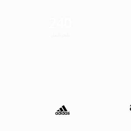
240
بائعو النقل