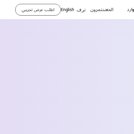
ارد
المستثمرون
English
اطلب عرض تجريبي
ترف
Request a Demo
الاسم الأخير *
رقم الهاتف *
اسم الشركة *