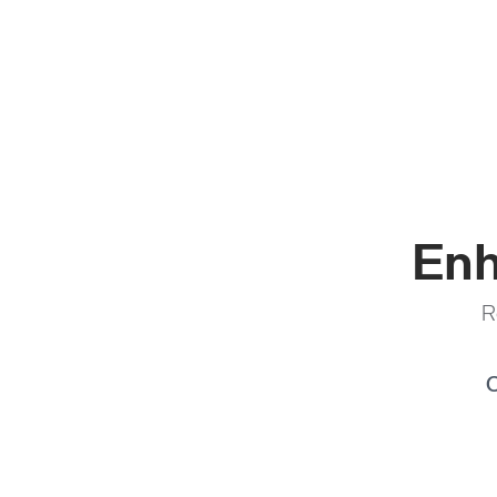
Enh
R
C