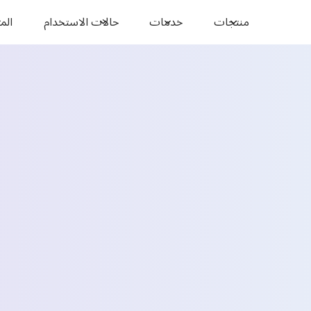
منتجات
خدمات
حالات الاستخدام
المو
فين
الاسم *
البريد الإلكتروني *
البلد *
Select State *