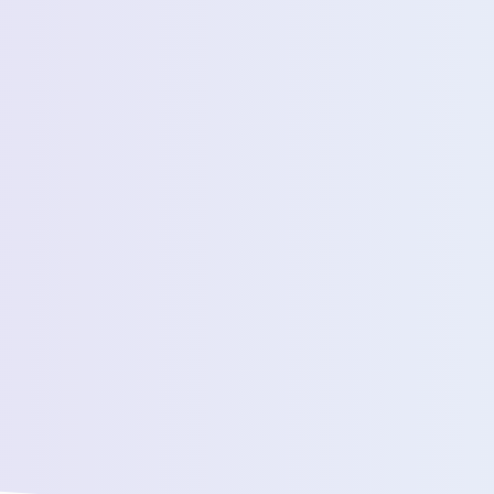
عدد المسافرين اليوميين المقدرين
رسالة *
سنقوم بتوصيلك بفريق