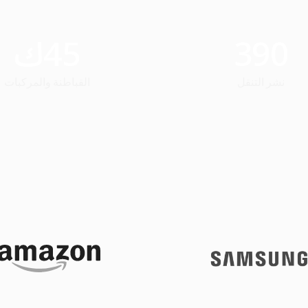
390
45
ك
نشر التنقل
القباطنة والمركبات