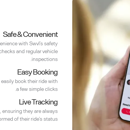
Safe & Convenient
enience with Swvl’s safety
checks and regular vehicle
inspections.
Easy Booking
easily book their ride with
a few simple clicks.
Live Tracking
e, ensuring they are always
ormed of their ride’s status.