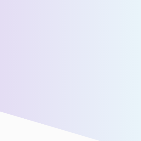
عدد المسافرين اليوميين المقدرين *
رسالة *
سنقوم بتوصيلك بفريق المبيعات لدينا للحصول على مزيد من
المساعدة!