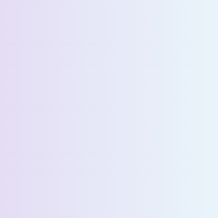
الاسم الأخير *
البريد الإلكتروني *
رقم الهاتف *
البلد *
اسم الشركة *
Select State *