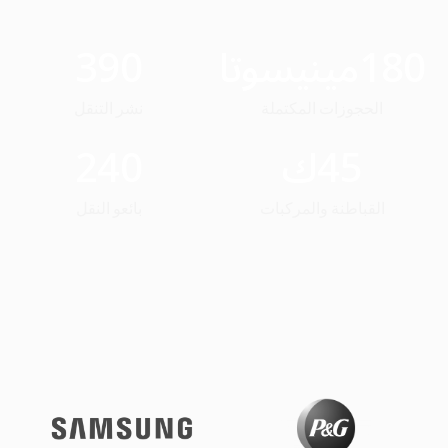
180
مينيسوتا
390
الحجوزات المكتملة
نشر التنقل
45
ك
240
القباطنة والمركبات
بائعو النقل