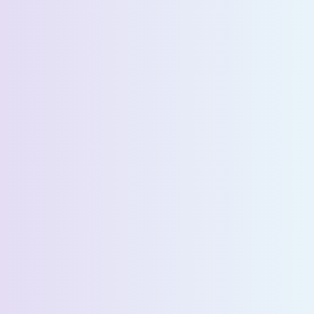
الاسم الأخير *
البريد الإلكتروني *
رقم الهاتف *
البلد *
اسم الشركة *
Select State *