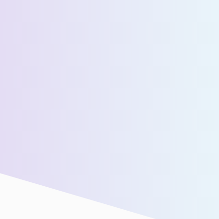
عدد المسافرين اليوميين المقدرين *
رسالة *
سنقوم بتوصيلك بفريق المبيعات لدينا للحصول على مزيد من
المساعدة!