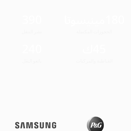
180
مينيسوتا
390
الحجوزات المكتملة
نشر التنقل
45
ك
240
القباطنة والمركبات
بائعو النقل