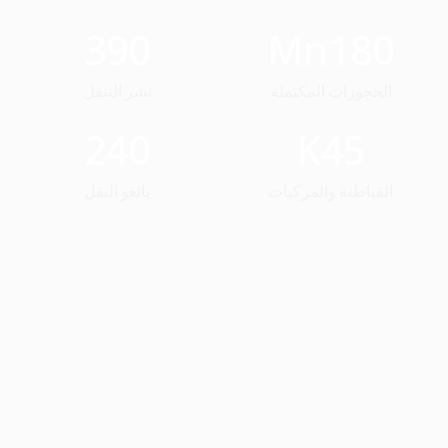
390
Mn
180
الحجوزات المكتملة
نشر التنقل
240
K
45
القباطنة والمركبات
بائعو النقل