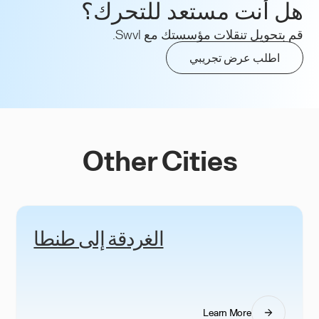
هل أنت مستعد للتحرك؟
قم بتحويل تنقلات مؤسستك مع Swvl.
اطلب عرض تجريبي
Other Cities
الغردقة إلى طنطا
Learn More