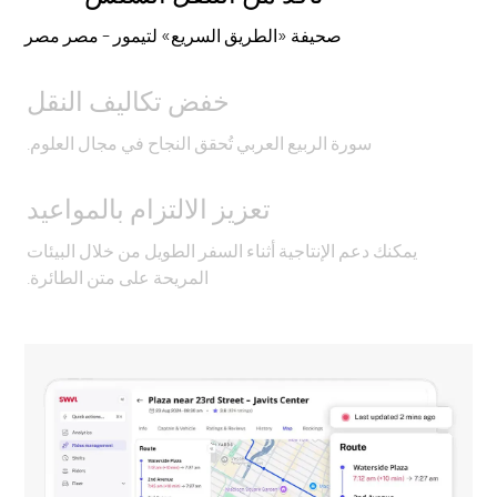
صحيفة «الطريق السريع» لتيمور - مصر مصر
خفض تكاليف النقل
سورة الربيع العربي تُحقق النجاح في مجال العلوم.
تعزيز الالتزام بالمواعيد
يمكنك دعم الإنتاجية أثناء السفر الطويل من خلال البيئات
المريحة على متن الطائرة.