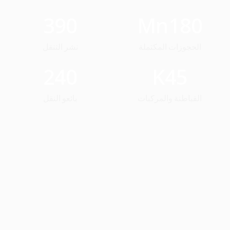
390
Mn
180
الحجوزات المكتملة
نشر التنقل
240
K
45
القباطنة والمركبات
بائعو النقل