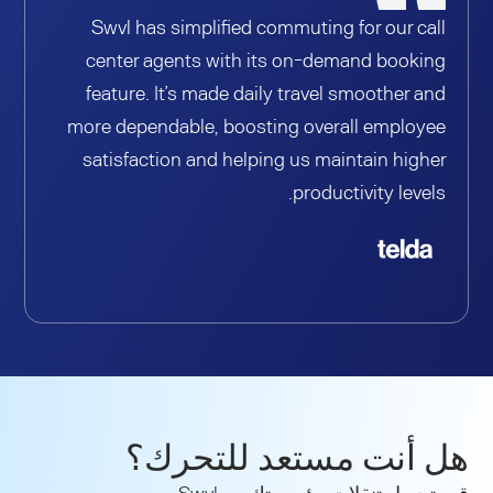
Swvl has simplified commuting for our call
center agents with its on-demand booking
feature. It’s made daily travel smoother and
more dependable, boosting overall employee
satisfaction and helping us maintain higher
productivity levels.
هل أنت مستعد للتحرك؟
قم بتحويل تنقلات مؤسستك مع Swvl.