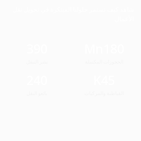
شاهد كيف تستمر حلولنا المبتكرة في تحويل نقل
الأعمال.
390
Mn
180
الحجوزات المكتملة
نشر التنقل
240
K
45
القباطنة والمركبات
بائعو النقل