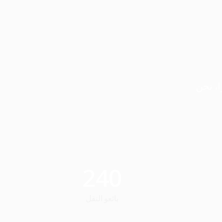
لعدد مستمرًا، نحن
240
بائعو النقل