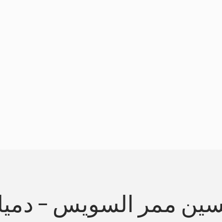
ين ممر السويس - دمي