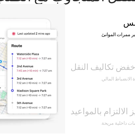
سلس
 ممرات الموانئ.
فض تكاليف النقل
الانضباط المالي.
 الالتزام بالمواعيد
مات داخلية مريحة.