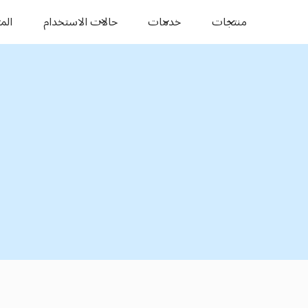
منتجات
خدمات
حالات الاستخدام
المو
النقل بين المدن
،
السويس
مدينة دمياط
لتنقل السلس بين المدن
لسويس
مدينة دمياط