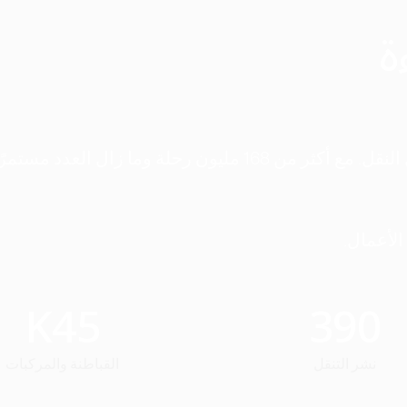
ة
منذ اليوم الأول، كانت مهمتنا إعادة تشكيل وسائل النقل. مع أكثر من 168 مليون رحلة وما زال ا
الأعمال.
K
45
390
نشر التنقل
القباطنة والمركبات