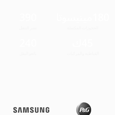
180
مينيسوتا
390
الحجوزات المكتملة
نشر التنقل
45
ك
240
القباطنة والمركبات
بائعو النقل