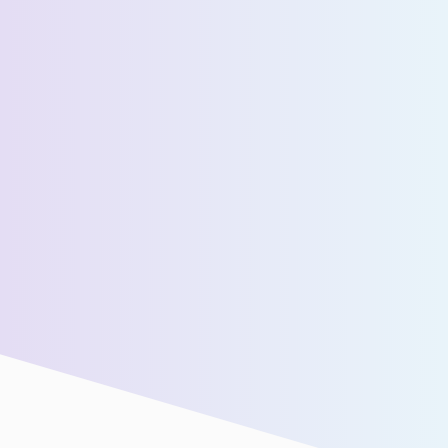
عدد المسافرين اليوميين المقدرين *
رسالة *
سنقوم بتوصيلك بفريق المبيعات لدينا للحصول على مزيد من
المساعدة!