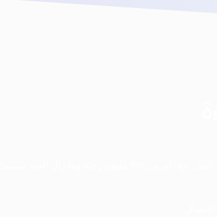
ة
منذ اليوم الأول، كانت مهمتنا إعادة تشكيل وسائل النقل. مع أكثر من 168 مليون رحلة وما زال ا
الأعمال.