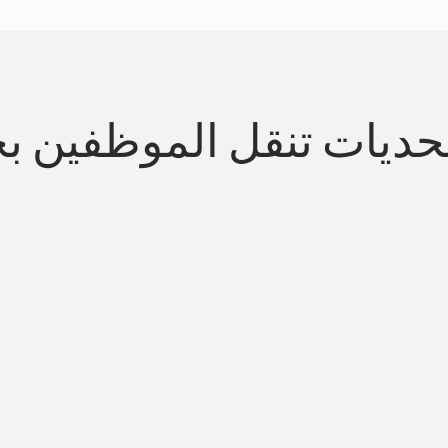
حديات تنقل الموظفين بح
تبسيط التنقل المتواف