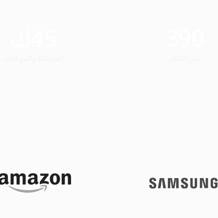
390
45
ك
نشر التنقل
القباطنة والمركبات