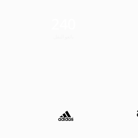
240
بائعو النقل