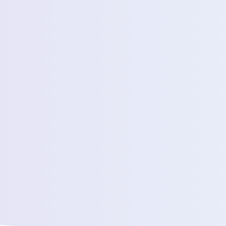
عدد المسافرين اليوميين المقدرين
رسالة *
سنقوم بتوصيلك بفريق