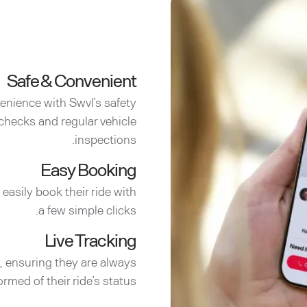
Safe & Convenient
enience with Swvl’s safety
checks and regular vehicle
inspections.
Easy Booking
easily book their ride with
a few simple clicks.
Live Tracking
e, ensuring they are always
ormed of their ride’s status.