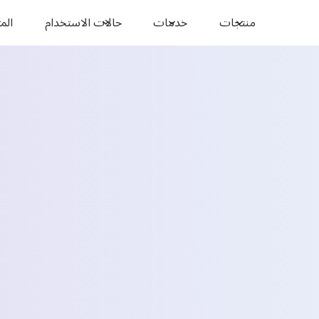
منتجات
خدمات
حالات الاستخدام
المو
فين
الاسم *
البريد الإلكتروني *
البلد *
Select State *