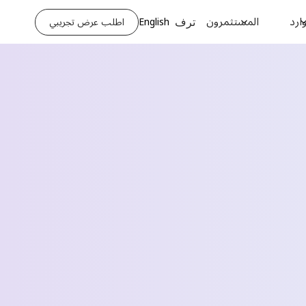
ارد
المستثمرون
English
اطلب عرض تجريبي
ترف
Request a Demo
الاسم الأخير *
رقم الهاتف *
اسم الشركة *