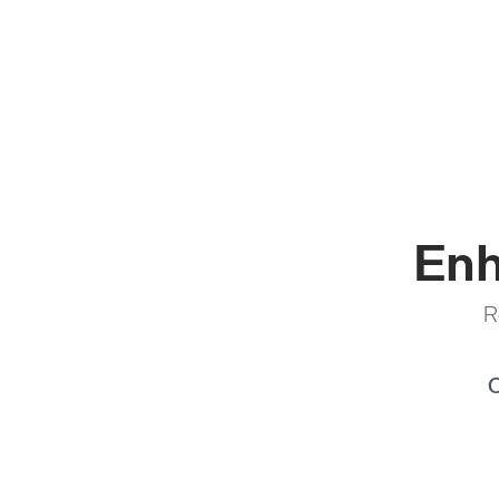
Enh
R
C