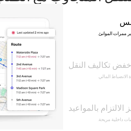
سلس
 ممرات الموانئ.
فض تكاليف النقل
الانضباط المالي.
 الالتزام بالمواعيد
مات داخلية مريحة.