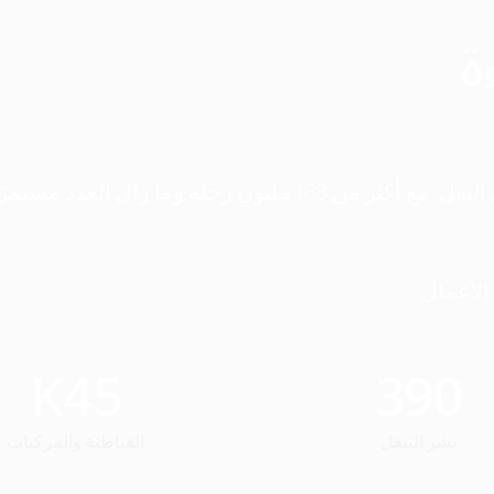
ة
منذ اليوم الأول، كانت مهمتنا إعادة تشكيل وسائل النقل. مع أكثر من 168 مليون رحلة وما زال ا
الأعمال.
K
45
390
نشر التنقل
القباطنة والمركبات