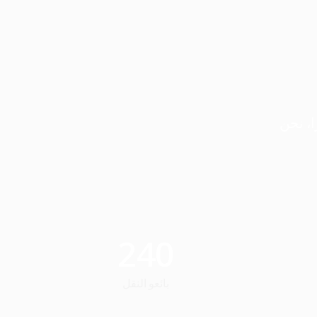
لعدد مستمرًا، نحن
240
بائعو النقل