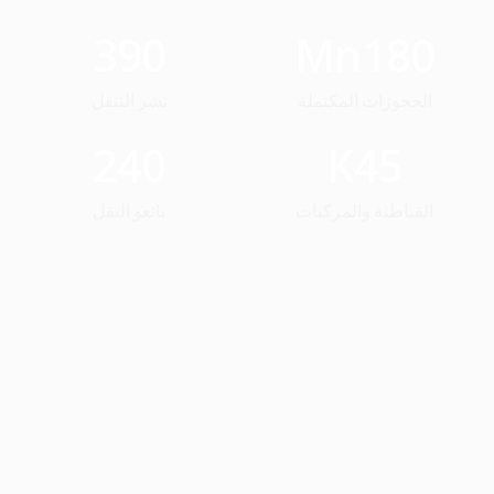
390
Mn
180
الحجوزات المكتملة
نشر التنقل
240
K
45
القباطنة والمركبات
بائعو النقل