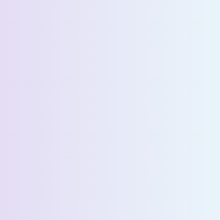
اطلب عرض تجريبي
الاسم الأول *
الاسم الأخير *
البريد الإلكتروني *
رقم الهاتف *