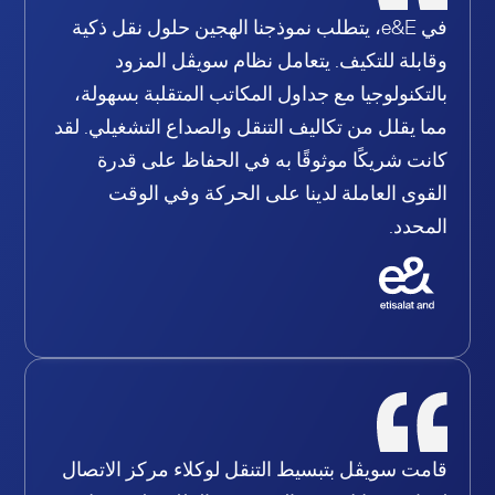
في e&E، يتطلب نموذجنا الهجين حلول نقل ذكية
وقابلة للتكيف. يتعامل نظام سويڤل المزود
بالتكنولوجيا مع جداول المكاتب المتقلبة بسهولة،
مما يقلل من تكاليف التنقل والصداع التشغيلي. لقد
كانت شريكًا موثوقًا به في الحفاظ على قدرة
القوى العاملة لدينا على الحركة وفي الوقت
المحدد.
قامت سويڤل بتبسيط التنقل لوكلاء مركز الاتصال