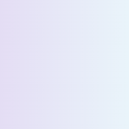
البلد *
اسم الشركة *
عدد المسافرين اليوميين المقدرين *
رسالة *