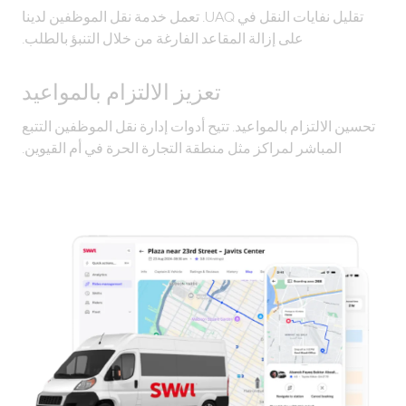
تقليل نفايات النقل في UAQ. تعمل خدمة نقل الموظفين لدينا
على إزالة المقاعد الفارغة من خلال التنبؤ بالطلب.
تعزيز الالتزام بالمواعيد
تحسين الالتزام بالمواعيد. تتيح أدوات إدارة نقل الموظفين التتبع
المباشر لمراكز مثل منطقة التجارة الحرة في أم القيوين.