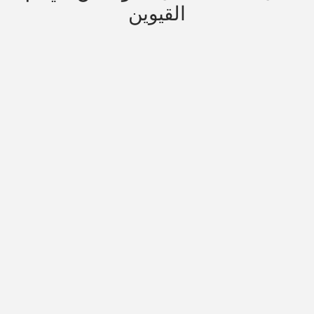
القيوين
الإنتاجية المفقودة على الطريق السريع
E11
التنقل المبسط المتوافق مع هيئة النقل