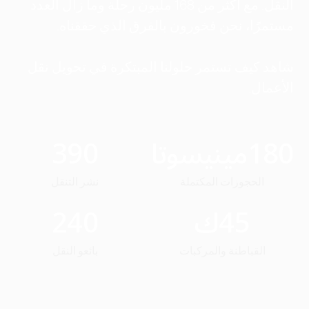
النقل. مع أكثر من 168 مليون رحلة وما زال العدد
مستمرًا، نحن فخورون بالفرق الذي حققناه.
شاهد كيف تستمر حلولنا المبتكرة في تحويل نقل
الأعمال.
180
مينيسوتا
390
الحجوزات المكتملة
نشر التنقل
45
ك
240
القباطنة والمركبات
بائعو النقل