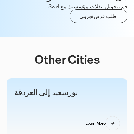
قم بتحويل تنقلات مؤسستك مع Swvl.
اطلب عرض تجريبي
Other Cities
بورسعيد إلى الغردقة
Learn More