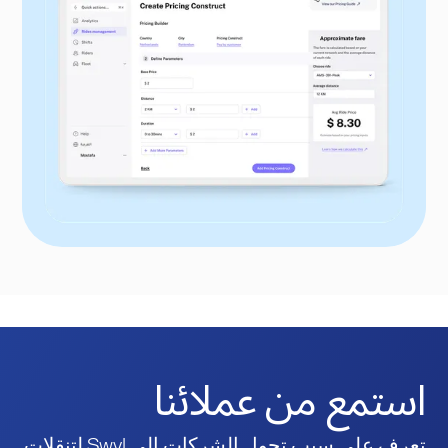
استمع من عملائنا
تعرف على سبب تحول الشركات إلى Swvl لتنقلات