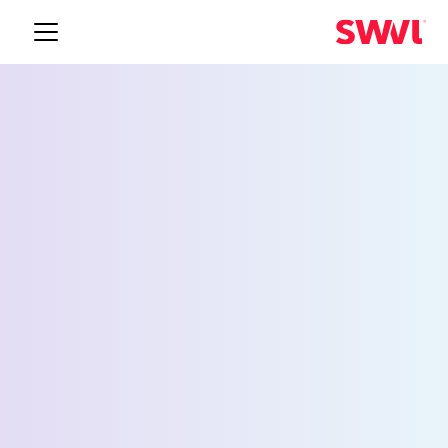
Employee Shuttle
Services in طنطا
اطلب عرض تجريبي