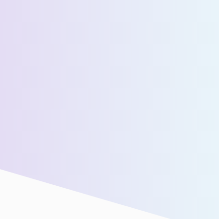
عدد المسافرين اليوميين المقدرين *
رسالة *
سنقوم بتوصيلك بفريق المبيعات لدينا للحصول على مزيد من
المساعدة!