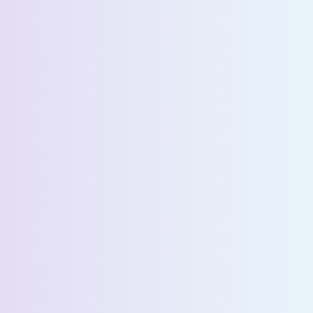
الاسم الأول *
الاسم الأخير *
البريد الإلكتروني *
رقم الهاتف *
البلد *
اسم الشركة *