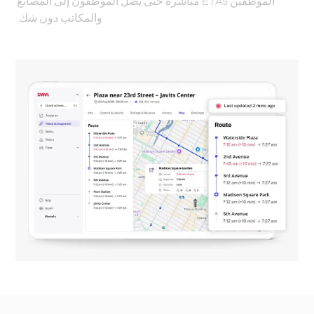
الموظفين ETAs مباشرة حتى يصل الموظفون إلى المصانع
والمكاتب دون شك.