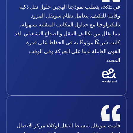
في e&E، يتطلب نموذجنا الهجين حلول نقل ذكية
وقابلة للتكيف. يتعامل نظام سويڤل المزود
بالتكنولوجيا مع جداول المكاتب المتقلبة بسهولة،
مما يقلل من تكاليف التنقل والصداع التشغيلي. لقد
كانت شريكًا موثوقًا به في الحفاظ على قدرة
القوى العاملة لدينا على الحركة وفي الوقت
المحدد.
قامت سويڤل بتبسيط التنقل لوكلاء مركز الاتصال