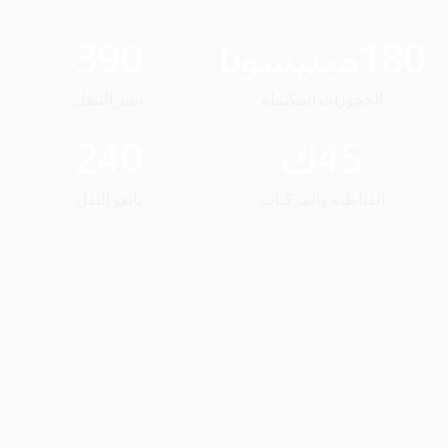
180
مينيسوتا
390
الحجوزات المكتملة
نشر التنقل
45
ك
240
القباطنة والمركبات
بائعو النقل