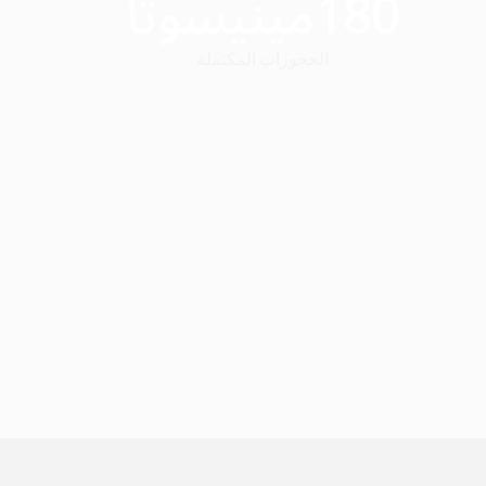
180
مينيسوتا
الحجوزات المكتملة
Slide 2 of 3.