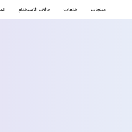
منتجات
خدمات
حالات الاستخدام
المو
Emp
الاسم الأول *
البريد الإلكتروني *
البلد *
عدد المسافرين اليوميين المقدرين