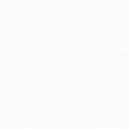
ة
منذ اليوم الأول، كانت مهمتنا إعادة تشكيل وسائل النقل. مع أكثر من 168 مليون رحلة وما زال ا
الأعمال.