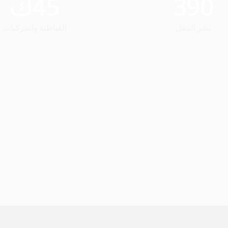
390
45
ك
نشر التنقل
القباطنة والمركبات