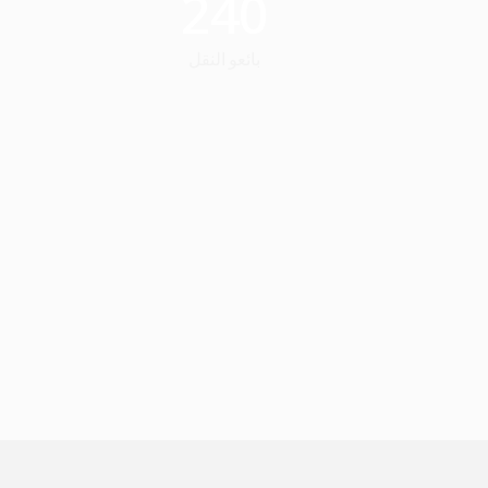
240
بائعو النقل