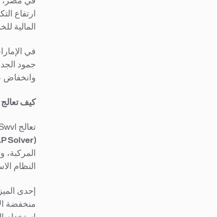
في مصر، غا
ارتفاع الت
المالية للخ
في الإمارا
جمود الجدا
وانخفاض عو
كيف تعالج Swvl هذه المشكلة
تعالج Swvl قضية المركبات غير المستغلة من خلال قدرتها على تخطيط الإمدادات المسماة
P Solver)
المركبة، و
النظام الا
منخفضة الا
استخدام ال