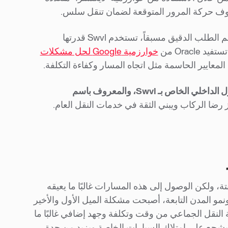
، حيث يُعرف حجم الطلب الدقيق مسبقاً، تستخدم Swvl قدرتها
خوارزمية Google لحل مشكلات
تقدير وقت الوصول الداخلي الخاص بـ Swvl، والمعروف باسم
، ولكن الوصول إلى هذه المسارات غالبًا ما يعيقه
مو المدن التابعة، أصبحت مشكلة الميل الأول والأخير
مة النقل الجماعي من وقت وتكلفة وجهد إضافي غالبًا ما
ه يشجع على امتلاك السيارات الخاصة ويزيد من حدة