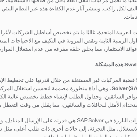
لبًا ما تعمل مركبات النقل العام بأقل من طاقتها الاستيعابية،
كاليف لكل راكب. وتنتشر آثار عدم الكفاءة هذه عبر النظام البيئ
دمات.
ت العربية المتحدة، غالبًا ما يتم تخصيص أساطيل الشركات لأ
ول الزمنية الثابتة ونقص المرونة في التكيف مع الاحتياجات المتغ
ائد الاستثمار، مما يخلق حلقة مفرغة من عدم استغلال الموارد
Solver (SA
، وهي أداة متطورة مصممة لتحسين استغلال المركبات
توافر السائقين، وجداول الطلب لإنشاء خطط تخصيص عالية الكف
ستخدام الأمثل للحافلات والسائقين، مما يقلل من وقت التعطل وي
إحدى الميزات البارزة في SAP Solver هي قدرته على
ستغلال، مثل التجزئة، إلى حالات أخرى ذات طلب أعلى، مثل نقل
مركبات دون الحاجة إلى استثمارات إضافية.