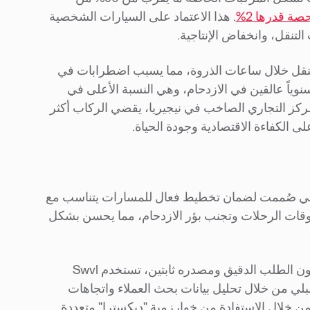
صة قدرها 2%
. هذا الاعتماد على السيارات الشخصية
التنقل، وانخفاض الإنتاجية.
تنقل خلال ساعات الذروة، مما يسبب اضطرابات في
وبالمثل، يخسر السائقون في الرياض ما يقدر بـ 87 ساعة سنوياً عالقين في الازدحام، وهي النسبة الأعلى في
كز التجاري الصاخب في نيجيريا، يقضي الركاب أكثر
 الكفاءة الاقتصادية وجودة الحياة.
بها، والتي صُممت لضمان تخطيط فعال للمسارات يتناسب مع
أوقات الرحلات وتجنب بؤر الازدحام، مما يحسن بشكل
، حيث لا يكون الطلب الدقيق ومصدره ثابتين، تستخدم Swvl
تقبلي من خلال تحليل بيانات بحث العملاء واتجاهات
ن خلال الاستفادة من خوارزمية "ديكسترا" متعددة