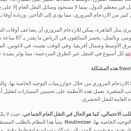
ل في معظم الدول، بينما لا تستحوذ وسائل النقل العام إلا على
ح
كبير من الازدحام المروري، مما يؤدي إلى التأخير، وزيادة أوقات 
رى مثل القاهرة، يمكن للازدحام المروري أن يضاعف أوقات ال
الروتين اليومي. 
ق الأوسط وشمال أفريقيا. وفي الوقت نفسه، في لاغوس، المر
كل أسبوع في التنقل عبر الطرق المزدحمة، مما يؤثر بشدة على
تعالج Swvl الازدحام المروري من خلال خوارزميات التوجيه الخاصة 
ب المتغيرة. تعمل هذه الأنظمة على تحسين المسارات لتقليل 
ءة العامة للنقل الحضري.
لب الاحتمالي، كما هو الحال في النقل العام الجماعي
لتوجيه الخاصة بها،
Routimizer
. يتنبأ هذا النظام بالطلب المس
تاريخية، مع تقسيم المدن إلى شبكات سداسية لتخطيط دقيق. وم