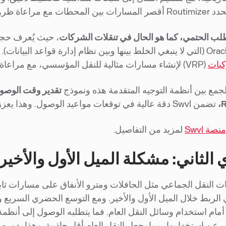
المرور المتوقعة لضمان تنقل سلس.
لب الحتمي، كما هو الحال في تنقلات الشركات
كبات
(VRP) لإنشاء مسارات مثالية للنقل المؤسسي، مع مراعاة المعايير الحاسمة مثل اتجاه المسار وكفاءة التكلفة.
جمع بين أنظمة التوجيه المتقدمة هذه ونموذج
R
تضمن Swvl دقة عالية في توقعات مواعيد الوصول. وهذا يعزز رضا الركاب ويبني الثقة في خدمات النقل العام.
منصة Swvl
لمزيد من التفاصيل.
 الثاني: مشكلة الميل الأول والأخير
 النقل الجماعي مثل الحافلات ومترو الأنفاق على مسارات ثابتة
لربط خلال الميل الأول والأخير. ومع التوسع الحضري السريع ون
رًا أمام استخدام وسائل النقل العام. فما يتطلبه الوصول إلى أنظ
ب عن استخدامها، مما يجعل النقل العام أقل جاذبية. وهذا بدور