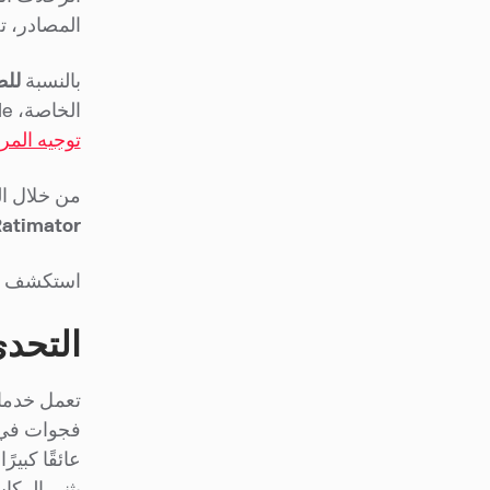
المصادر، تحدد Routimizer أقصر المسارات بين المحطات مع مراعاة ظروف حركة 
بالنسبة
للط
الخاصة، Oracle (التي لا ينبغي الخلط بينها وبين نظام إدارة قواعد البيانات). تستفيد Oracle من
توجيه المر
من خلال ال
atimator،
استكشف
التحدي
تعمل خدمات
فجوات في ا
عائقًا كبي
يثني الركا