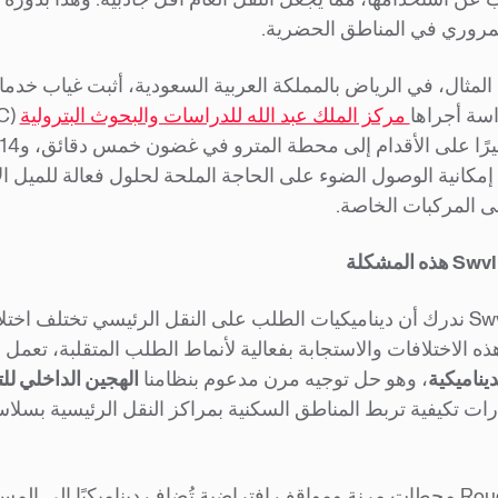
لمروري في المناطق الحضرية.
لمثال، في الرياض بالمملكة العربية السعودية، أثبت غياب خدمات ا
ة أجراها
مركز الملك عبد الله للدراسات والبحوث البترولية
مكانية الوصول الضوء على الحاجة الملحة لحلول فعالة للميل الأول
لى المركبات الخاصة.
نحن في Swvl ندرك أن ديناميكيات الطلب على النقل الرئيسي تختلف اخت
تلافات والاستجابة بفعالية لأنماط الطلب المتقلبة، تعمل Swvl على سد فجوات الميل الأول والأخير من خلال
ديناميكية
، وهو حل توجيه مرن مدعوم بنظامنا
الهجين الداخلي للتوجيه،
ات تكيفية تربط المناطق السكنية بمراكز النقل الرئيسية بسلاس
تقدم Roudyna محطات مرنة ومواقف افتراضية تُضاف ديناميكيًا إلى