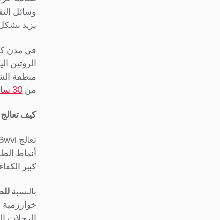
وسائل النق
يزيد بشكل 
في مدن كب
منطقة الشر
من
30 ساعة
كيف تعالج Swvl هذه المشكلة
أنماط الطل
كبير الكفا
بالنسبة
للط
خوارزمية ا
الرحلات ال