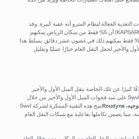
لتغذية الفعالة لنظام المترو أنه عقبة كبيرة. وقد
(KAPSARC) أن 5% فقط من سكان الرياض يمكنهم
الوصول سيرًا على الأقدام إلى محطة المترو في غضون خمس دقائق، و14% فقط يمكنهم ذلك في غضون عشر دقائق. يسلط هذا
 والأخير لجعل النقل العام خيارًا عمليًا وتقليل
لافًا كبيرًا عن تلك الخاصة بنقل الميل الأول والأخير.
 Roudyna
تتيح هذه التقنية المبتكرة لشركة Swvl
ة، مما يضمن تكاملها بفاعلية مع شبكات النقل العام
 المسارات لتقريب النقل العام من الركاب. ومن خلال إلغاء