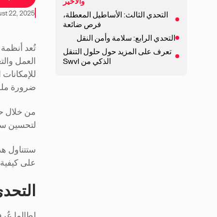
والأخير
ust 22, 2025
التحدي الثالث: الأساطيل المعطلة،
فرص ضائعة
التحدي الرابع: سلامة وأمن النقل
تُعد أنظمة
تعرف على المزيد حول حلول التنقل
العمل والت
الذكي من Swvl
للإمكانات 
ضرورة ملح
من خلال حل
لتحسين سبل
ستتناول هذ
على كيفية تصميم منصة Swvl للتنقل الرقمي لمعال
التحدي