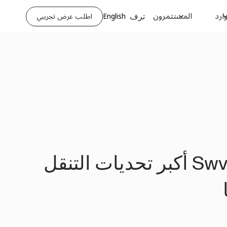
ارد
المستثمرون
English
اطلب عرض تجريبي
ترف
تحويل النقل الحضري: كيف تواجه Swvl أكبر تحديات التنقل