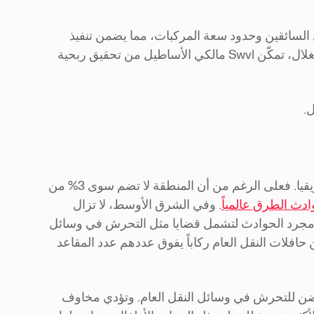
 السائقين وحدود سعة المركبات، مما يضمن تنفيذ
المسارات بسلاسة وفعالية. ومن خلال معالجة الأسباب الجذرية لعدم الاستغلال، تمكّن Swvl مالكي الأساطيل من تحقيق ربحية
.
تعد السلامة مصدر قلق بالغ في أنظمة النقل بمنطقة الشرق الأوسط وأفريقيا. فعلى الرغم من أن المنطقة لا تضم سوى 3% من
ادث الطرق عالمياً
. وفي الشرق الأوسط، لا تزال
ت مجرد الحوادث لتشمل قضايا مثل التحرش في وسائل
 حافلات النقل العام ركاباً يفوق عددهم عدد المقاعد
 المتحدة للمرأة أن 82% من النساء يتعرضن للتحرش في وسائل النقل العام. وتؤدي مخاوف