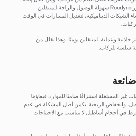
الحاجة إلى المشي لمسافات طويلة للوصول إلى محطات النقل الثابتة، تعزز Roudyna سهولة الوصول والراحة للمتنقلين.
 نظام Swvl لإنشاء الشبكات الديناميكية، لتعديل المسارات في الوقت
ركبات.
ول Swvl النقل العام إلى خيار أكثر جاذبية وعملية للمتنقلين يوميًا. وهذا يقلل من
لة سلسة للركاب.
ضائعة
غير المستغلة استنزافًا صامتًا للموارد. فبقاؤها
تشغيل، وانخفاض الربحية. يكمن أصل المشكلة في عدم
فرط في أحجام أساطيل لا تتناسب مع الاحتياجات