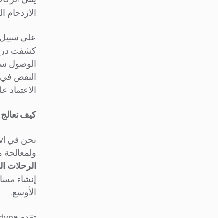
الازدحام ا
على سبيل ا
كشفت دراس
النقص في إ
الاعتماد ع
كيف تعالج Swvl هذه المشكلة
ولمعالجة هذه الاخ
الرحلات
ال
إنشاء مسار
الأوسع.