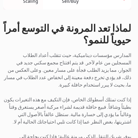
Scaling
Sell/Buy
لماذا تعد المرونة في التوسع أمراً
حيوياً للنمو؟
المدارس مؤسسات ديناميكية، حيث تتقلب أعداد الطلاب
المسجلين من عام لآخر. قد يتم افتتاح مجمع سكني جديد في
الجوار، مما يزيد الطلب فجأة على مسار معين. وعلى العكس من
ذلك، قد يؤدي تخرج دفعة معينة إلى انخفاض عدد الطلاب في مسار
ما، بحيث لا يبرر استخدام حافلة كبيرة.
إذا كنت تمتلك أسطولك الخاص، فإن التكيف مع هذه التغيرات يكون
بطيئاً وشاقاً. فبيع حافلة قديمة لشراء مركبة أصغر يستغرق وقتاً
وغالباً ما يؤدي إلى خسارة مالية. ستظل عالقاً بالأصول التي
اشتريتها، بغض النظر عما إذا كانت تلبي احتياجاتك الحالية أم لا.
يوفر شريك التنقل الذكي مرونة عالية؛ فإذا كنت بحاجة إلى