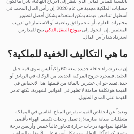
بالنسبة للمدير المالي الذي ينظر إلى الأرباح النهائية، نادراً ما تكون
حسابات الملكية مجدية في عام 2026. إن رأس المال المجمد في
أسطول تتناقص قيمته يمكن استغلاله بشكل أفضل لتطوير
مختبرات العلوم، أو بناء مرافق رياضية، أو الاستثمار في تدريب
المعلمين. إن التحول إلى
نموذج التنقل الذكي
يتيح للمدارس
استرداد هذا رأس المال.
ما هي التكاليف الخفية للملكية؟
إن سعر شراء حافلة جديدة سعة 60 راكباً ليس سوى قمة جبل
الجليد. فبمجرد خروج المركبة الجديدة من الوكالة في الرياض أو
جدة، تفقد حوالي عشرين بالمائة من قيمتها. هذا الانخفاض في
القيمة هو تكلفة صامتة لا تظهر في الفواتير الشهرية، لكنها تدمر
القيمة على المدى الطويل.
وبعيداً عن انخفاض القيمة، يفرض المناخ القاسي في المملكة
متطلبات صيانة صارمة؛ إذ تعمل وحدات تكييف الهواء بأقصى
طاقتها لمواجهة درجات حرارة تتجاوز غالباً خمس وأربعين درجة
مئوية. كما تتآكل الإطارات بشكل أسرع على الأسفلت الساخن،