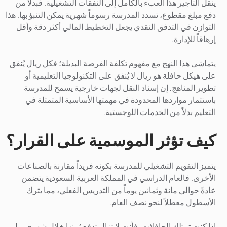
ينقل التأجير هذا العبء بالكامل إلى النفقات التشغيلية. فبدلاً من
دفع مبلغ مقطوع، تسدد المدرسة رسوماً شهرية يمكن التنبؤ بها. هذا
التوازن في التدفق النقدي يجعل التخطيط المالي أكثر دقة وأقل
إرهاقاً للإدارة.
يتماشى هذا النهج مع مفهوم تكلفة الفرصة البديلة؛ فكل ريال يُنفق
على هيكل حافلة هو ريال لا يُنفق على التكنولوجيا التعليمية أو
تطوير المناهج. إن إسناد النقل لجهات خارجية يسمح للمدرسة
باستثمار مواردها المحدودة في مهمتها الأساسية المتمثلة في
التعليم بدلاً من الخدمات اللوجستية.
كيف تؤثر الموسمية على القرار؟
يتميز التقويم التشغيلي للمدرسة بكونه فريداً مقارنة بالصناعات
الأخرى. فالعام الدراسي في المملكة العربية السعودية يتضمن
عادةً حوالي مائة وثمانين يوماً من التدريس الفعلي، مما يترك
الأسطول معطلاً لنحو نصف العام.
إذا كنت تمتلك الحافلات، فأنت لا تزال تدفع ثمنها خلال شهري يوليو