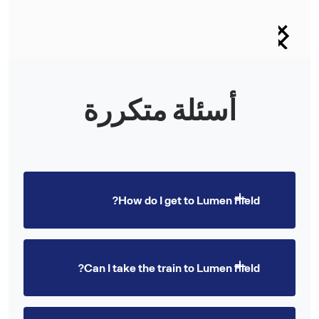
أسئلة متكررة
How do I get to Lumen Field?
Book a Swvl shuttle from your hotel zone. Fixed
Can I take the train to Lumen Field?
pricing from $18. Light Rail reaches Stadium
station but will be extremely crowded on match
days.