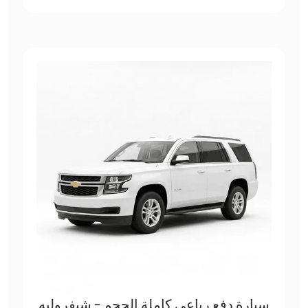
سيارة دفع رباعي كاملة الحجم - شيفروليه