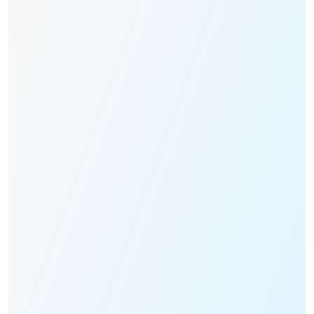
اسم الاستاد*
تاريخ التقاط*
موقع التقاط*
عدد الركاب*
رسالة *