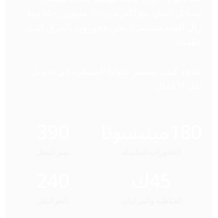
وسائل النقل. مع أكثر من 168 مليون رحلة وما
زال العدد مستمرًا، نحن فخورون بالفرق الذي
حققناه.
شاهد كيف تستمر حلولنا المبتكرة في تحويل
نقل الأعمال.
180
مينيسوتا
390
الحجوزات المكتملة
نشر التنقل
45
ك
240
القباطنة والمركبات
بائعو النقل