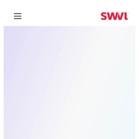
كأس العالم 2026
Seattle
World Cup 2026 Sedan & Charter Buses
Seattle Shuttles to
Lumen Field
Airport transfers from Sea-Tac, hotel pickups
from Downtown to Bellevue, and fan zone rides.
Fixed pricing for all 6 World Cup matches at
Lumen Field.