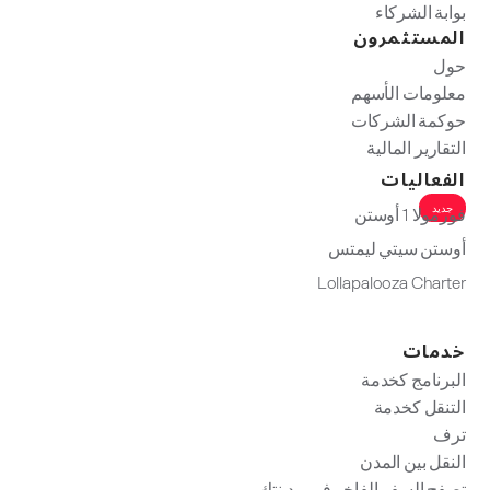
بوابة الشركاء
المستثمرون
حول
معلومات الأسهم
حوكمة الشركات
التقارير المالية
الفعاليات
جديد
فورمولا 1 أوستن
أوستن سيتي ليمتس
Lollapalooza Charter
خدمات
البرنامج كخدمة
التنقل كخدمة
ترف
النقل بين المدن
تصفح السفر الفاخر في مدينتك