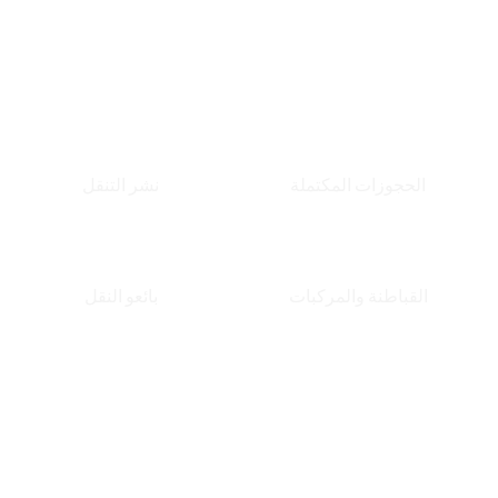
الأعمال.
180
مينيسوتا
390
الحجوزات المكتملة
نشر التنقل
45
ك
240
القباطنة والمركبات
بائعو النقل