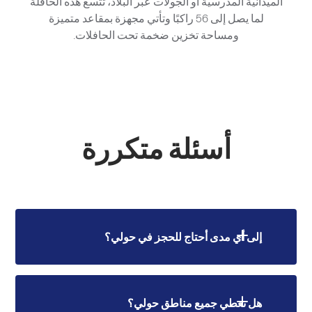
الميدانية المدرسية أو الجولات عبر البلاد، تتسع هذه الحافلة
لما يصل إلى 56 راكبًا وتأتي مجهزة بمقاعد متميزة
ومساحة تخزين ضخمة تحت الحافلات.
أسئلة متكررة
إلى أي مدى أحتاج للحجز في حولي؟
تتطلب الحجوزات القياسية إخطارًا بساعتين. تتطلب
هل تغطي جميع مناطق حولي؟
خدمات نقل المطار 3 ساعات. يجب حجز رحلات