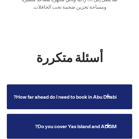
ومساحة تخزين ضخمة تحت الحافلات.
أسئلة متكررة
How far ahead do I need to book in Abu Dhabi?
Standard bookings require 2 hours notice. AUH
Do you cover Yas Island and ADGM?
airport transfers require 3 hours. Corporate and
group travel should be booked 24 hours ahead.