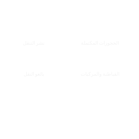
الأعمال.
180
مينيسوتا
390
الحجوزات المكتملة
نشر التنقل
45
ك
240
القباطنة والمركبات
بائعو النقل