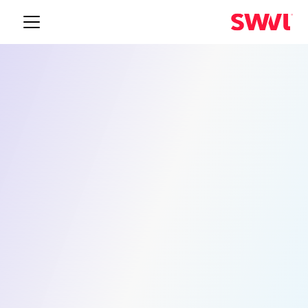
نقل الموظفين الصناعيين في تولسا
حلول النقل الذكية للقوى
العاملة الخاصة بك
تعتمد العمليات الصناعية وعمليات المستودعات في
تولسا على حركة القوى العاملة المتسقة في كل نوبة.
تقدم Swvl خدمة نقل الموظفين المُدارة مع مسارات
محسّنة وسائقين تم التحقق منهم ولوحة تحكم إدارية في
الوقت الفعلي يمكن لفريق العمليات الاعتماد عليها.