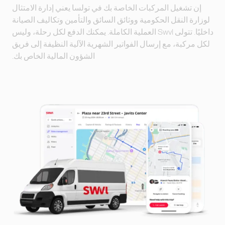
إن تشغيل المركبات الخاصة بك في تولسا يعني إدارة الامتثال
لوزارة النقل الحكومية ووثائق السائق والتأمين وتكاليف الصيانة
داخليًا. تتولى Swvl العملية الكاملة. يمكنك الدفع لكل رحلة، وليس
لكل مركبة، مع إرسال الفواتير الشهرية الآلية النظيفة إلى فريق
الشؤون المالية الخاص بك.