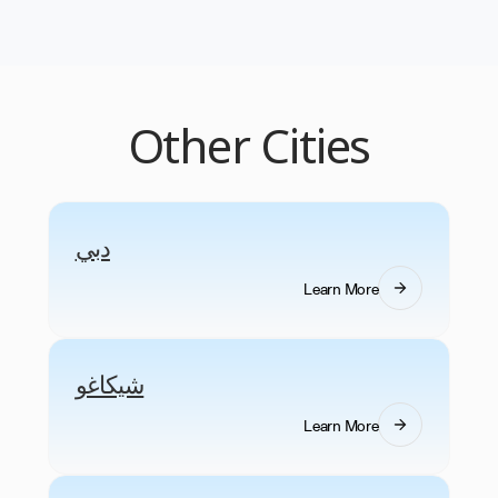
تدفع مقابل الرحلات التي يقوم بها عمالك بالفعل. يتم
إنشاء الفواتير تلقائيًا كل شهر مع توزيع كامل للمسارات
والرحلات وعدد الموظفين الذي يتم إرساله مباشرةً
إلى فريق الشؤون المالية الخاص بك.
Other Cities
دبي
Learn More
شيكاغو
Learn More