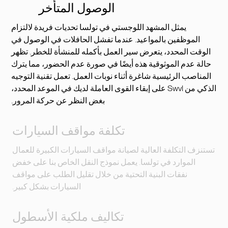
الوصول المتأخر
يمثل المشهد اللوجستي في تولسا تحديات فريدة لالتزام
الموظفين بالمواعيد. عندما تفشل الحافلات في الوصول في
الوقت المحدد، يتعرض سير العمل بأكمله للمنشأة للخطر. تظهر
حالة عدم الموثوقية هذه أيضًا في صورة عدم الحضور، مما يترك
المناصب الرئيسية شاغرة أثناء نوبات العمل. تعمل تقنية التوجيه
الذكي من Swvl على إبقاء القوى العاملة لديك في الموعد المحدد،
بغض النظر عن حركة المرور.
تكلفة مواقف السيارات
تستنزف التكلفة العالية لصيانة مواقف السيارات الكبيرة للعمال
الموارد في تولسا. يعمل نموذج النقل الخاص بنا على خفض
نفقات البنية التحتية من خلال تقليل الطلب على مواقف
السيارات بشكل كبير.
تكاليف ملكية الأسطول