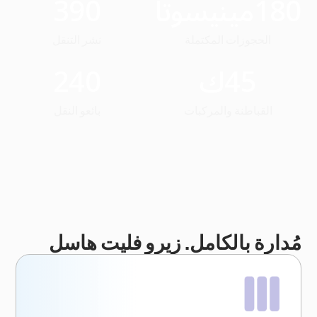
180
مينيسوتا
390
الحجوزات المكتملة
نشر التنقل
45
ك
240
القباطنة والمركبات
بائعو النقل
مُدارة بالكامل. زيرو فليت هاسل