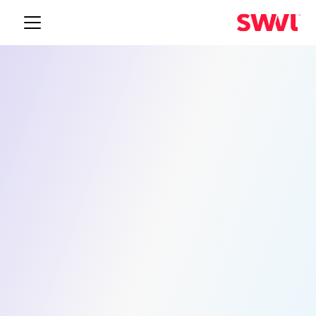
نقل الموظفين الصناعيين في الفروانية
حلول النقل الذكية للقوى
العاملة الخاصة بك
تعتمد العمليات الصناعية في الفروانية على حركة القوى
العاملة المتسقة في الوقت المناسب. توفر Swvl نقل
الموظفين المُدار بالكامل مع مسارات محسّنة وقادة تم
التحقق منهم ولوحة تحكم إدارية مباشرة يمكن لفريق
العمليات الاعتماد عليها.