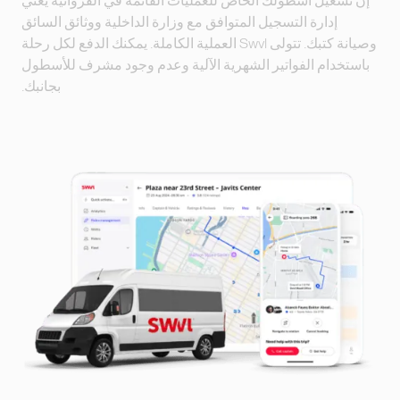
إدارة التسجيل المتوافق مع وزارة الداخلية ووثائق السائق
وصيانة كتبك. تتولى Swvl العملية الكاملة. يمكنك الدفع لكل رحلة
باستخدام الفواتير الشهرية الآلية وعدم وجود مشرف للأسطول
بجانبك.